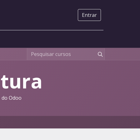
Entrar
tura
o do Odoo