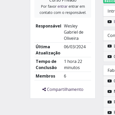
Curso Privado
Básic
Por favor
entrar
entrar em
Int
contato com o responsável.
Responsável
Wesley
Gabriel de
Con
Oliveira
Última
06/03/2024
Atualização
Tempo de
1 hora 22
Conclusão
minutos
Fab
Membros
6
Compartilhamento