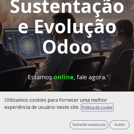
Sustentação
e Evolução
Odoo
Estamos
online
, fale agora.
What​​​​​s​​​​a​​​​pp​
Utilizamos cookies para fornecer uma melhor
experiência de usuário neste site.
Política de Cookie
Somente essenciais
Aceito