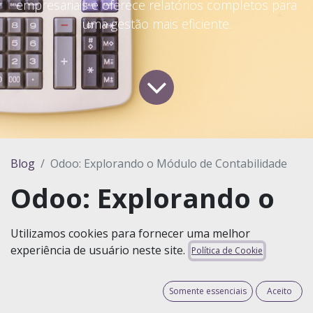
empresariais e oferece relatórios completos para
uma gestão mais eficiente.
Blog
Odoo: Explorando o Módulo de Contabilidade
Odoo: Explorando o
Módulo de
Utilizamos cookies para fornecer uma melhor
Contabilidade
experiência de usuário neste site.
Política de Cookie
Introdução
Somente essenciais
Aceito