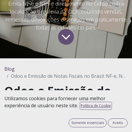
Emita NF-e e NFS-e diretamente no Odoo com a
localização brasileira da OCA, cobrindo vendas,
remessas, devoluções e serviços em praticamente
todas as cidades do país.
Blog
Odoo e Emissão de Notas Fiscais no Brasil: NF-e, NFS-e e Flexibilidade Total com a Localização Brasileira
Odoo e Emissão de
Utilizamos cookies para fornecer uma melhor
Notas Fiscais no
experiência de usuário neste site.
Política de Cookie
Brasil: NF-e, NFS-e e
Flexibilidade Total
Somente essenciais
Aceito