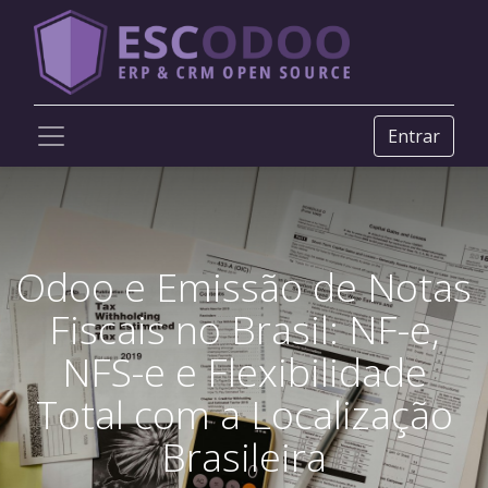
Entrar
Odoo e Emissão de Notas
Fiscais no Brasil: NF-e,
NFS-e e Flexibilidade
Total com a Localização
Brasileira